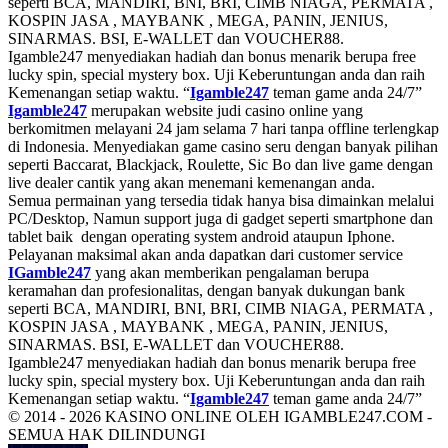
seperti BCA, MANDIRI, BNI, BRI, CIMB NIAGA, PERMATA ,
KOSPIN JASA , MAYBANK , MEGA, PANIN, JENIUS,
SINARMAS. BSI, E-WALLET dan VOUCHER88.
Igamble247 menyediakan hadiah dan bonus menarik berupa free
lucky spin, special mystery box. Uji Keberuntungan anda dan raih
Kemenangan setiap waktu. “
Igamble247
teman game anda 24/7”
Igamble247
merupakan website judi casino online yang
berkomitmen melayani 24 jam selama 7 hari tanpa offline terlengkap
di Indonesia. Menyediakan game casino seru dengan banyak pilihan
seperti Baccarat, Blackjack, Roulette, Sic Bo dan live game dengan
live dealer cantik yang akan menemani kemenangan anda.
Semua permainan yang tersedia tidak hanya bisa dimainkan melalui
PC/Desktop, Namun support juga di gadget seperti smartphone dan
tablet baik dengan operating system android ataupun Iphone.
Pelayanan maksimal akan anda dapatkan dari customer service
IGamble247
yang akan memberikan pengalaman berupa
keramahan dan profesionalitas, dengan banyak dukungan bank
seperti BCA, MANDIRI, BNI, BRI, CIMB NIAGA, PERMATA ,
KOSPIN JASA , MAYBANK , MEGA, PANIN, JENIUS,
SINARMAS. BSI, E-WALLET dan VOUCHER88.
Igamble247 menyediakan hadiah dan bonus menarik berupa free
lucky spin, special mystery box. Uji Keberuntungan anda dan raih
Kemenangan setiap waktu. “
Igamble247
teman game anda 24/7”
© 2014 - 2026 KASINO ONLINE OLEH IGAMBLE247.COM -
SEMUA HAK DILINDUNGI