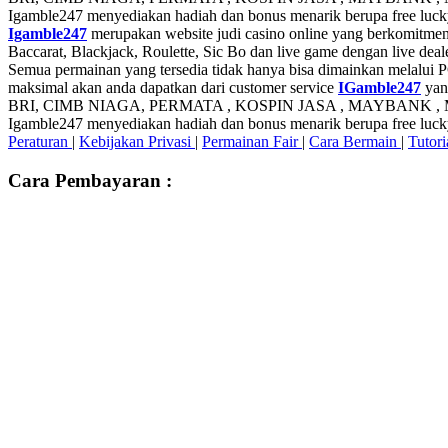
Igamble247 menyediakan hadiah dan bonus menarik berupa free lucky
Igamble247
merupakan website judi casino online yang berkomitmen 
Baccarat, Blackjack, Roulette, Sic Bo dan live game dengan live de
Semua permainan yang tersedia tidak hanya bisa dimainkan melalui P
maksimal akan anda dapatkan dari customer service
IGamble247
yan
BRI, CIMB NIAGA, PERMATA , KOSPIN JASA , MAYBANK , 
Igamble247 menyediakan hadiah dan bonus menarik berupa free lucky
Peraturan
|
Kebijakan Privasi
|
Permainan Fair
|
Cara Bermain
|
Tutori
Cara Pembayaran :