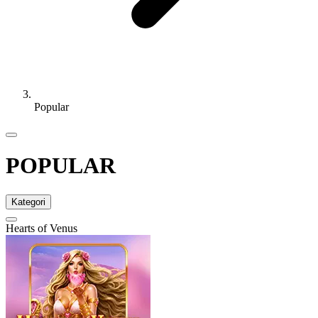
Popular
POPULAR
Kategori
Hearts of Venus