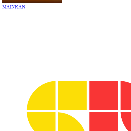
MAINKAN