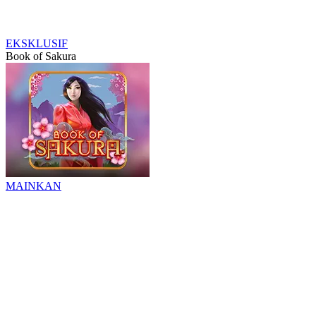
EKSKLUSIF
Book of Sakura
MAINKAN