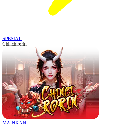
SPESIAL
Chinchirorin
MAINKAN