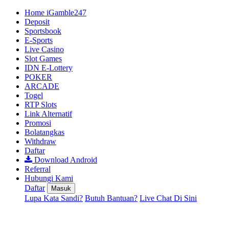
Home iGamble247
Deposit
Sportsbook
E-Sports
Live Casino
Slot Games
IDN E-Lottery
POKER
ARCADE
Togel
RTP Slots
Link Alternatif
Promosi
Bolatangkas
Withdraw
Daftar
Download Android
Referral
Hubungi Kami
Daftar
Masuk
Lupa Kata Sandi?
Butuh Bantuan?
Live Chat Di Sini