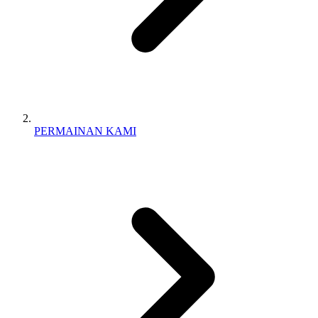
PERMAINAN KAMI