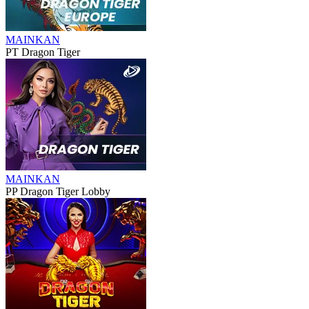
MAINKAN
PT Dragon Tiger
MAINKAN
PP Dragon Tiger Lobby