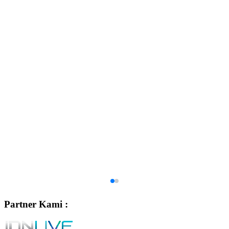
Partner Kami :