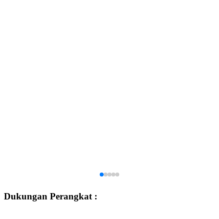
Dukungan Perangkat :