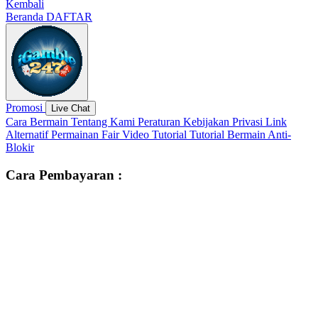
Kembali
Beranda
DAFTAR
Promosi
Live Chat
Cara Bermain
Tentang Kami
Peraturan
Kebijakan Privasi
Link
Alternatif
Permainan Fair
Video Tutorial
Tutorial Bermain
Anti-
Blokir
Cara Pembayaran :