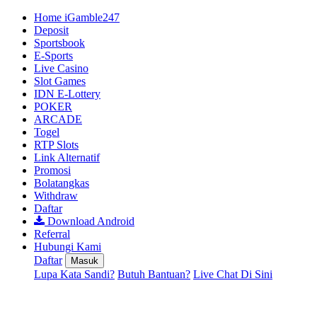
Home iGamble247
Deposit
Sportsbook
E-Sports
Live Casino
Slot Games
IDN E-Lottery
POKER
ARCADE
Togel
RTP Slots
Link Alternatif
Promosi
Bolatangkas
Withdraw
Daftar
Download Android
Referral
Hubungi Kami
Daftar
Masuk
Lupa Kata Sandi?
Butuh Bantuan?
Live Chat Di Sini