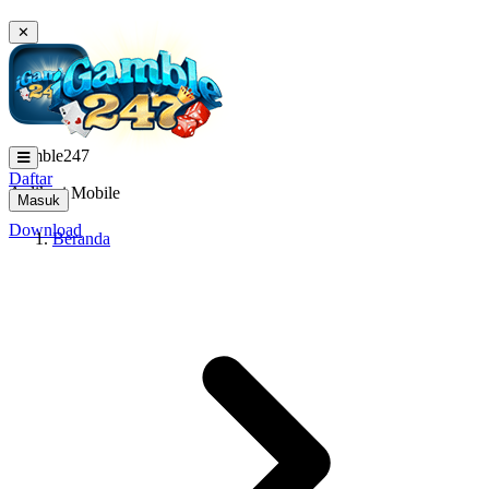
✕
igamble247
Daftar
Aplikasi Mobile
Masuk
Download
Beranda