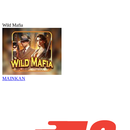
Wild Mafia
MAINKAN