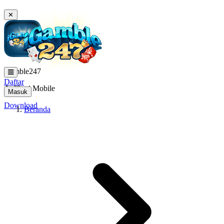
✕
igamble247
Daftar
Aplikasi Mobile
Masuk
Download
Beranda