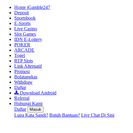
Home iGamble247
Deposit
Sportsbook
E-Sports
Live Casino
Slot Games
IDN E-Lottery
POKER
ARCADE
Togel
RTP Slots
Link Alternatif
Promosi
Bolatangkas
Withdraw
Daftar
Download Android
Referral
Hubungi Kami
Daftar
Masuk
Lupa Kata Sandi?
Butuh Bantuan?
Live Chat Di Sini