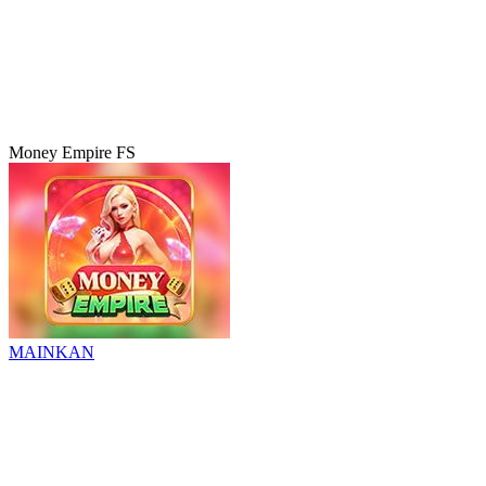
Money Empire FS
MAINKAN