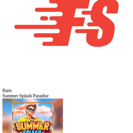
Baru
Summer Splash Paradise