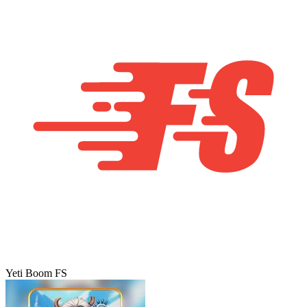
Yeti Boom FS