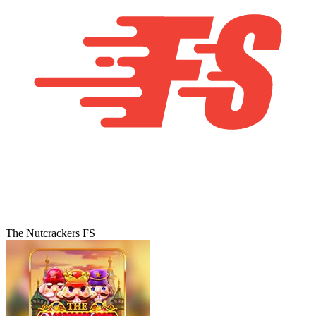
The Nutcrackers FS