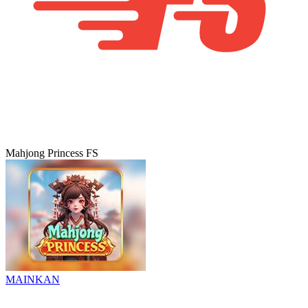
Mahjong Princess FS
MAINKAN