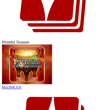
Plentiful Treasure
MAINKAN