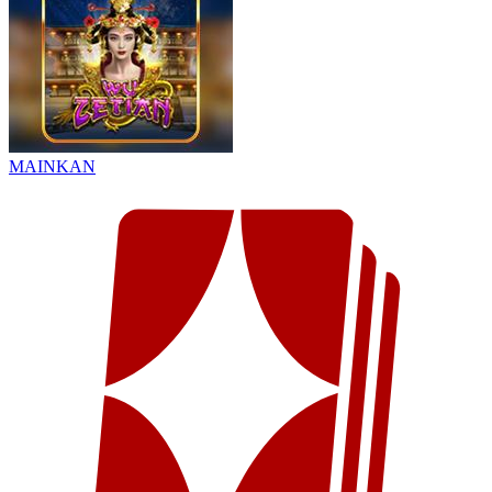
MAINKAN