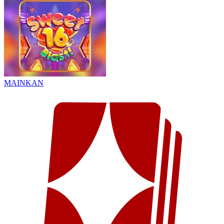
MAINKAN