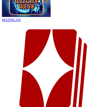
MAINKAN