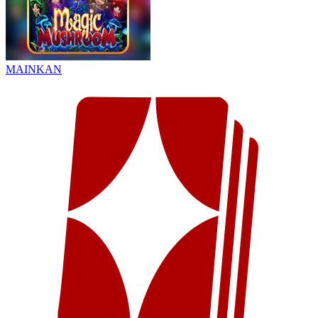
MAINKAN