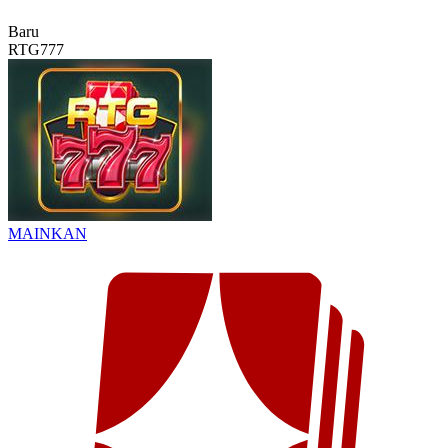
Baru
RTG777
MAINKAN