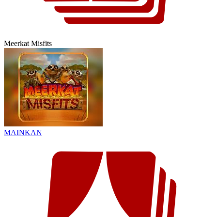
Meerkat Misfits
MAINKAN