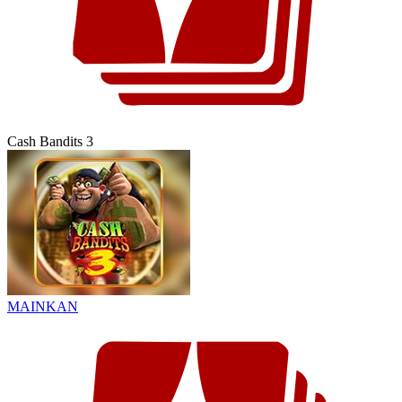
Cash Bandits 3
MAINKAN