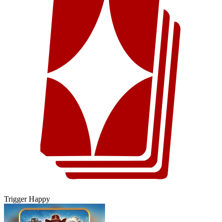
Trigger Happy