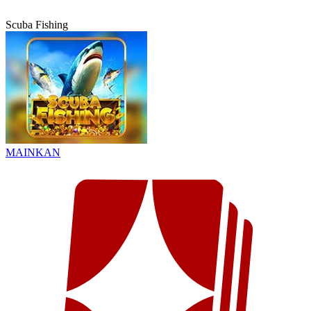
Scuba Fishing
MAINKAN