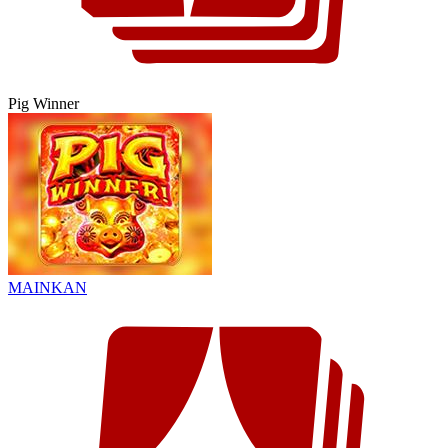
Pig Winner
MAINKAN