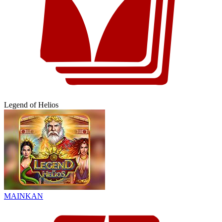
Legend of Helios
MAINKAN