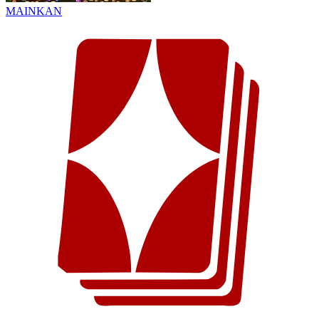
MAINKAN