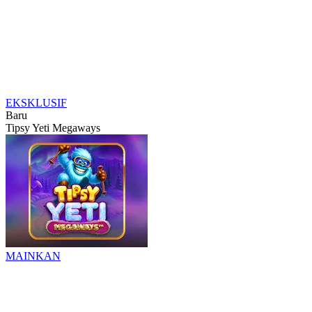
EKSKLUSIF
Baru
Tipsy Yeti Megaways
MAINKAN