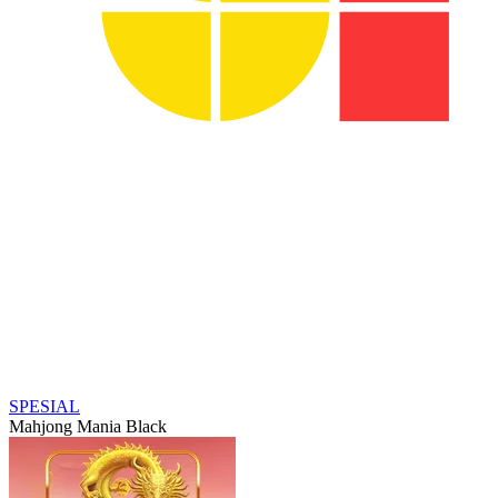
SPESIAL
Mahjong Mania Black