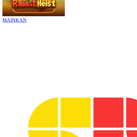
MAINKAN