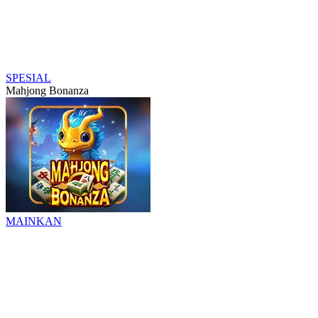
SPESIAL
Mahjong Bonanza
MAINKAN