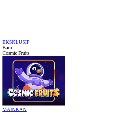
EKSKLUSIF
Baru
Cosmic Fruits
MAINKAN