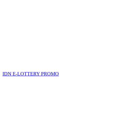
IDN E-LOTTERY
PROMO