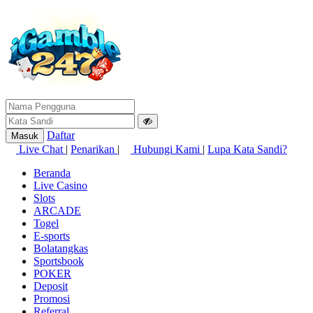
Daftar
Masuk
Live Chat
|
Penarikan
|
Hubungi Kami
|
Lupa Kata Sandi?
Beranda
Live Casino
Slots
ARCADE
Togel
E-sports
Bolatangkas
Sportsbook
POKER
Deposit
Promosi
Referral