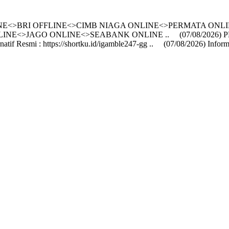
INE<>BRI OFFLINE<>CIMB NIAGA ONLINE<>PERMATA ON
NLINE<>JAGO ONLINE<>SEABANK ONLINE ..
(07/08/2026)
P
rnatif Resmi : https://shortku.id/igamble247-gg ..
(07/08/2026)
Inform