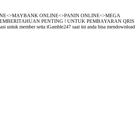
LINE<>MAYBANK ONLINE<>PANIN ONLINE<>MEGA
EMBERITAHUAN PENTING ! UNTUK PEMBAYARAN QRIS
asi untuk member setia iGamble247 saat ini anda bisa mendownload